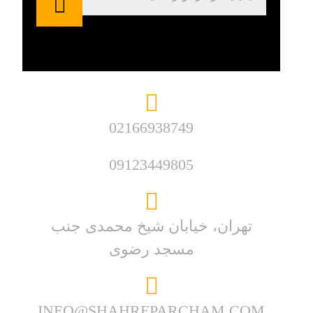
02166938749
09123449805
تهران، خیابان شیخ محمدی جنب
مسجد رضوی
INEO@SHAHREPARCHAM.COM