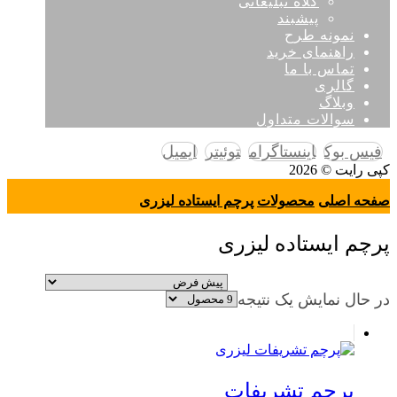
کلاه تبلیغاتی
پیشبند
نمونه طرح
راهنمای خرید
تماس با ما
گالری
وبلاگ
سوالات متداول
فیس بوک
اینستاگرام
توئیتر
ایمیل
کپی رایت © 2026
صفحه اصلی
محصولات
پرچم ایستاده لیزری
پرچم ایستاده لیزری
در حال نمایش یک نتیجه
پرچم تشریفات