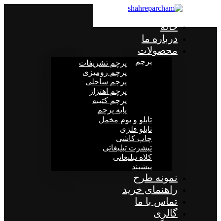
خانه
درباره ما
محصولات
پرچم
پرچم تشریفات
پرچم رومیزی
پرچم ساحلی
پرچم اهتزاز
پرچم کتیبه
پایه پرچم
تابلو و بوم مخمل
تابلو فلزی
چاپ کاشی
تیشرت تبلیغاتی
کلاه تبلیغاتی
پیشبند
نمونه طرح
راهنمای خرید
تماس با ما
گالری