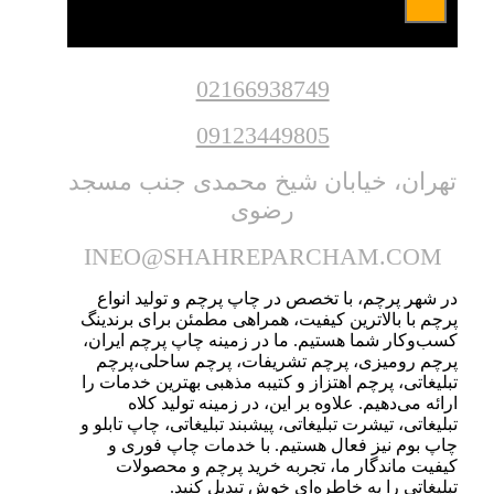
02166938749
09123449805
تهران، خیابان شیخ محمدی جنب مسجد
رضوی
INEO@SHAHREPARCHAM.COM
در شهر پرچم، با تخصص در چاپ پرچم و تولید انواع
پرچم با بالاترین کیفیت، همراهی مطمئن برای برندینگ
کسب‌وکار شما هستیم. ما در زمینه چاپ پرچم ایران،
پرچم رومیزی، پرچم تشریفات، پرچم ساحلی،پرچم
تبلیغاتی، پرچم اهتزاز و کتیبه مذهبی بهترین خدمات را
ارائه می‌دهیم. علاوه بر این، در زمینه تولید کلاه
تبلیغاتی، تیشرت تبلیغاتی، پیشبند تبلیغاتی، چاپ تابلو و
چاپ بوم نیز فعال هستیم. با خدمات چاپ فوری و
کیفیت ماندگار ما، تجربه خرید پرچم و محصولات
تبلیغاتی را به خاطره‌ای خوش تبدیل کنید.