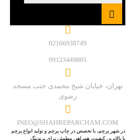
02166938749
09123449805
تهران، خیابان شیخ محمدی جنب مسجد
رضوی
INEO@SHAHREPARCHAM.COM
در شهر پرچم، با تخصص در چاپ پرچم و تولید انواع پرچم
با بالاترین کیفیت، همراهی مطمئن برای برندینگ